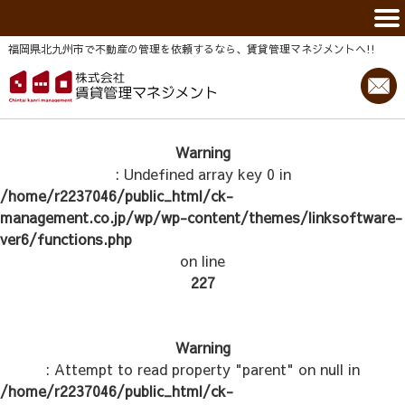
福岡県北九州市で不動産の管理を依頼するなら、賃貸管理マネジメントヘ!!
Warning
: Undefined array key 0 in
/home/r2237046/public_html/ck-
management.co.jp/wp/wp-content/themes/linksoftware-
ver6/functions.php
on line
227
Warning
: Attempt to read property "parent" on null in
/home/r2237046/public_html/ck-