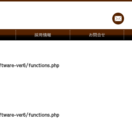
採用情報
お問合せ
tware-ver6/functions.php
tware-ver6/functions.php