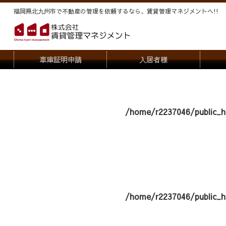
福岡県北九州市で不動産の管理を依頼するなら、賃貸管理マネジメントヘ!!
車庫証明申請
入居者様
退去申請
管
駐車場・駐輪場解約申請
オー
/home/r2237046/public_h
契約内容変更
/home/r2237046/public_h