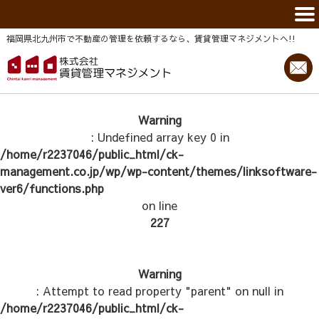
福岡県北九州市で不動産の管理を依頼するなら、賃貸管理マネジメントヘ!!
Warning
: Undefined array key 0 in
/home/r2237046/public_html/ck-
management.co.jp/wp/wp-content/themes/linksoftware-
ver6/functions.php
on line
227
Warning
: Attempt to read property "parent" on null in
/home/r2237046/public_html/ck-