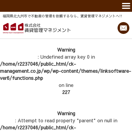
福岡県北九州市で不動産の管理を依頼するなら、賃貸管理マネジメントヘ!!
Warning
: Undefined array key 0 in
/home/r2237046/public_html/ck-
management.co.jp/wp/wp-content/themes/linksoftware-
ver6/functions.php
on line
227
Warning
: Attempt to read property "parent" on null in
/home/r2237046/public_html/ck-