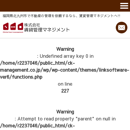
福岡県北九州市で不動産の管理を依頼するなら、賃貸管理マネジメントヘ!!
Warning
: Undefined array key 0 in
/home/r2237046/public_html/ck-
management.co.jp/wp/wp-content/themes/linksoftware-
ver6/functions.php
on line
227
Warning
: Attempt to read property "parent" on null in
/home/r2237046/public_html/ck-