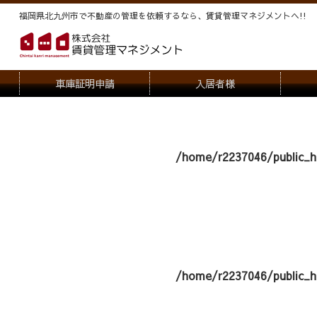
福岡県北九州市で不動産の管理を依頼するなら、賃貸管理マネジメントヘ!!
車庫証明申請
入居者様
退去申請
管
駐車場・駐輪場解約申請
オー
/home/r2237046/public_h
契約内容変更
/home/r2237046/public_h