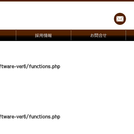
採用情報
お問合せ
tware-ver6/functions.php
tware-ver6/functions.php