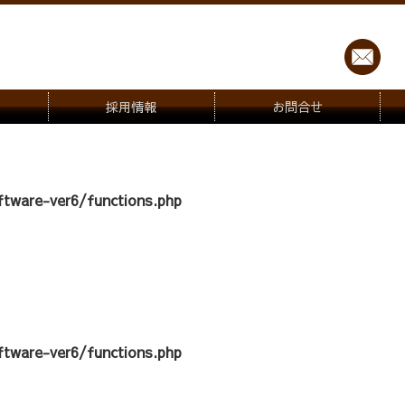
採用情報
お問合せ
tware-ver6/functions.php
tware-ver6/functions.php