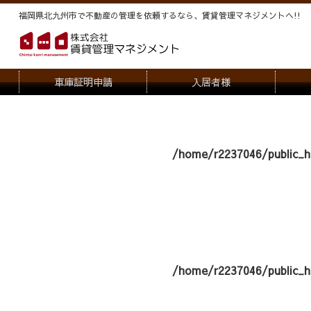
福岡県北九州市で不動産の管理を依頼するなら、賃貸管理マネジメントヘ!!
車庫証明申請
入居者様
退去申請
管
駐車場・駐輪場解約申請
オー
/home/r2237046/public_h
契約内容変更
/home/r2237046/public_h