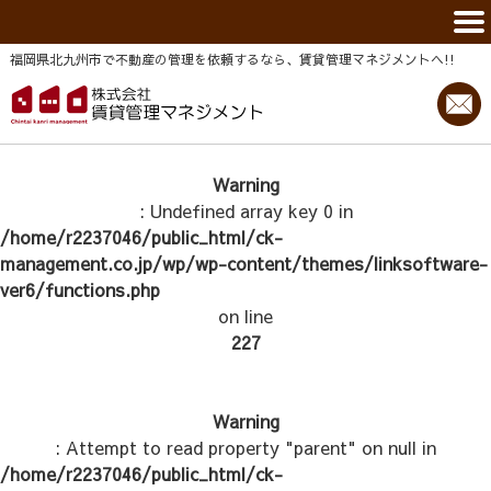
福岡県北九州市で不動産の管理を依頼するなら、賃貸管理マネジメントヘ!!
Warning
: Undefined array key 0 in
/home/r2237046/public_html/ck-
management.co.jp/wp/wp-content/themes/linksoftware-
ver6/functions.php
on line
227
Warning
: Attempt to read property "parent" on null in
/home/r2237046/public_html/ck-