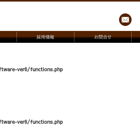
採用情報
お問合せ
tware-ver6/functions.php
tware-ver6/functions.php