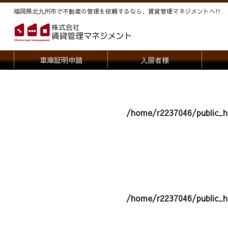
福岡県北九州市で不動産の管理を依頼するなら、賃貸管理マネジメントヘ!!
車庫証明申請
入居者様
退去申請
管
駐車場・駐輪場解約申請
オー
/home/r2237046/public_h
契約内容変更
/home/r2237046/public_h