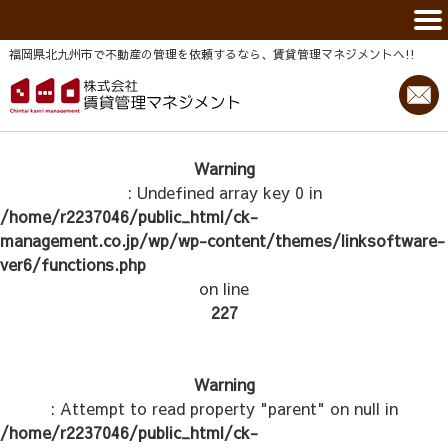
福岡県北九州市で不動産の管理を依頼するなら、賃貸管理マネジメントヘ!!
Warning
: Undefined array key 0 in
/home/r2237046/public_html/ck-
management.co.jp/wp/wp-content/themes/linksoftware-
ver6/functions.php
on line
227
Warning
: Attempt to read property "parent" on null in
/home/r2237046/public_html/ck-