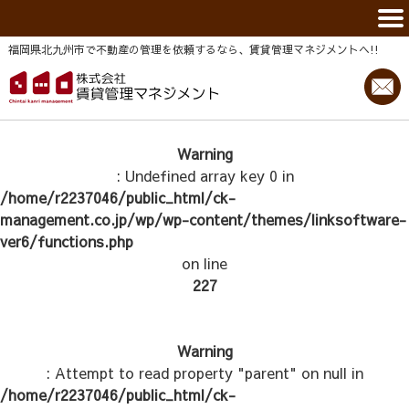
福岡県北九州市で不動産の管理を依頼するなら、賃貸管理マネジメントヘ!!
Warning
: Undefined array key 0 in
/home/r2237046/public_html/ck-
management.co.jp/wp/wp-content/themes/linksoftware-
ver6/functions.php
on line
227
Warning
: Attempt to read property "parent" on null in
/home/r2237046/public_html/ck-