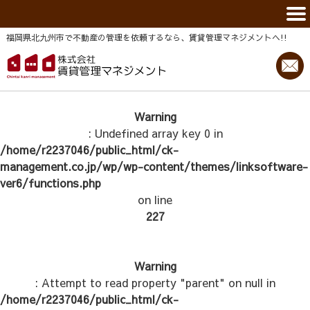
福岡県北九州市で不動産の管理を依頼するなら、賃貸管理マネジメントヘ!!
Warning
: Undefined array key 0 in
/home/r2237046/public_html/ck-
management.co.jp/wp/wp-content/themes/linksoftware-
ver6/functions.php
on line
227
Warning
: Attempt to read property "parent" on null in
/home/r2237046/public_html/ck-