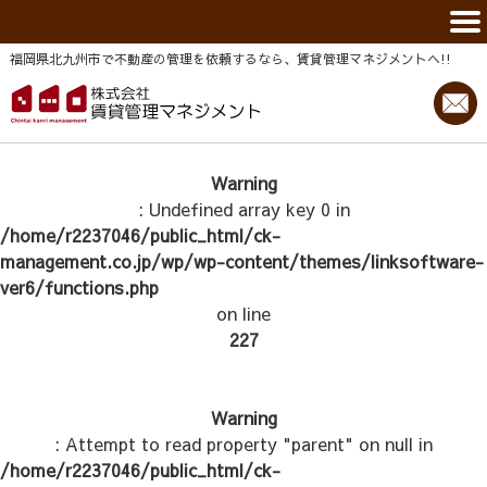
福岡県北九州市で不動産の管理を依頼するなら、賃貸管理マネジメントヘ!!
Warning
: Undefined array key 0 in
/home/r2237046/public_html/ck-
management.co.jp/wp/wp-content/themes/linksoftware-
ver6/functions.php
on line
227
Warning
: Attempt to read property "parent" on null in
/home/r2237046/public_html/ck-