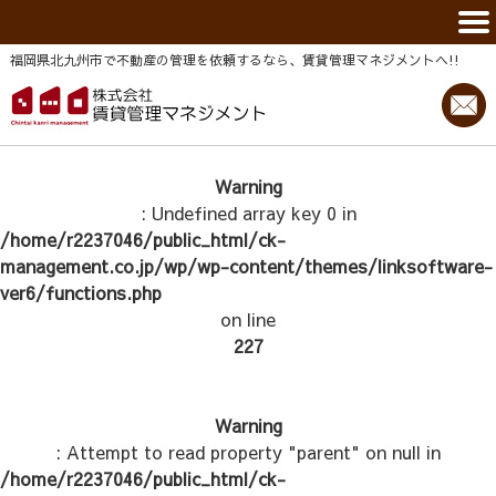
福岡県北九州市で不動産の管理を依頼するなら、賃貸管理マネジメントヘ!!
Warning
: Undefined array key 0 in
/home/r2237046/public_html/ck-
management.co.jp/wp/wp-content/themes/linksoftware-
ver6/functions.php
on line
227
Warning
: Attempt to read property "parent" on null in
/home/r2237046/public_html/ck-