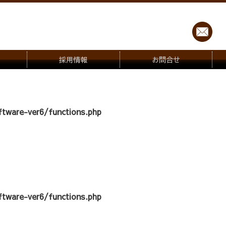
採用情報
お問合せ
tware-ver6/functions.php
tware-ver6/functions.php