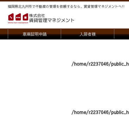
福岡県北九州市で不動産の管理を依頼するなら、賃貸管理マネジメントヘ!!
車庫証明申請
入居者様
退去申請
管
駐車場・駐輪場解約申請
オー
/home/r2237046/public_h
契約内容変更
/home/r2237046/public_h