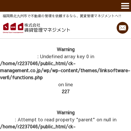
福岡県北九州市で不動産の管理を依頼するなら、賃貸管理マネジメントヘ!!
Warning
: Undefined array key 0 in
/home/r2237046/public_html/ck-
management.co.jp/wp/wp-content/themes/linksoftware-
ver6/functions.php
on line
227
Warning
: Attempt to read property "parent" on null in
/home/r2237046/public_html/ck-