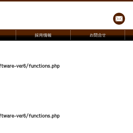
採用情報
お問合せ
tware-ver6/functions.php
tware-ver6/functions.php