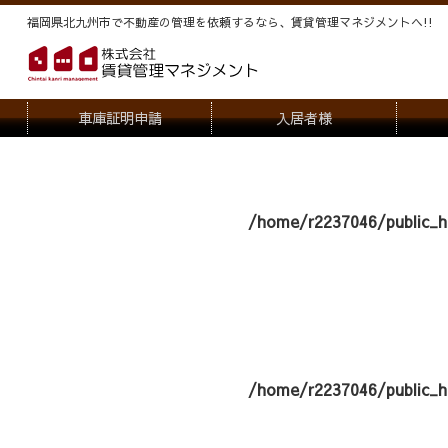
福岡県北九州市で不動産の管理を依頼するなら、賃貸管理マネジメントヘ!!
車庫証明申請
入居者様
退去申請
管
駐車場・駐輪場解約申請
オー
/home/r2237046/public_h
契約内容変更
/home/r2237046/public_h