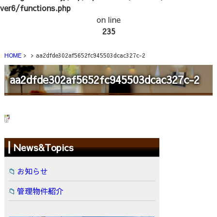
ver6/functions.php
on line
235
HOME
aa2dfde302af5652fc945503dcac327c-2
aa2dfde302af5652fc945503dcac327c-2
News&Topics
お知らせ
管理物件紹介