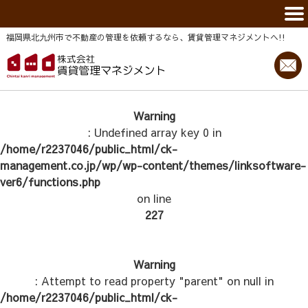
福岡県北九州市で不動産の管理を依頼するなら、賃貸管理マネジメントヘ!!
Warning
: Undefined array key 0 in
/home/r2237046/public_html/ck-
management.co.jp/wp/wp-content/themes/linksoftware-
ver6/functions.php
on line
227
Warning
: Attempt to read property "parent" on null in
/home/r2237046/public_html/ck-