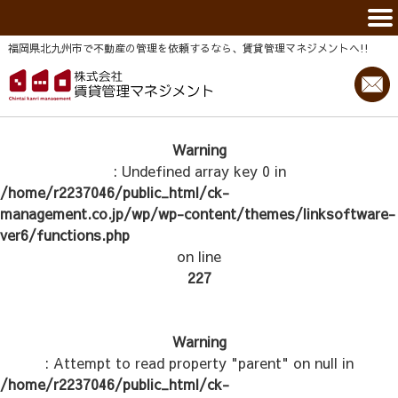
福岡県北九州市で不動産の管理を依頼するなら、賃貸管理マネジメントヘ!!
Warning
: Undefined array key 0 in
/home/r2237046/public_html/ck-
management.co.jp/wp/wp-content/themes/linksoftware-
ver6/functions.php
on line
227
Warning
: Attempt to read property "parent" on null in
/home/r2237046/public_html/ck-