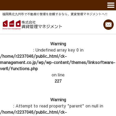
福岡県北九州市で不動産の管理を依頼するなら、賃貸管理マネジメントヘ!!
Warning
: Undefined array key 0 in
/home/r2237046/public_html/ck-
management.co.jp/wp/wp-content/themes/linksoftware-
ver6/functions.php
on line
227
Warning
: Attempt to read property "parent" on null in
/home/r2237046/public_html/ck-