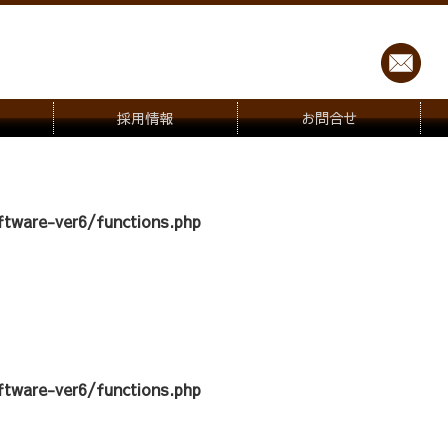
採用情報
お問合せ
tware-ver6/functions.php
tware-ver6/functions.php