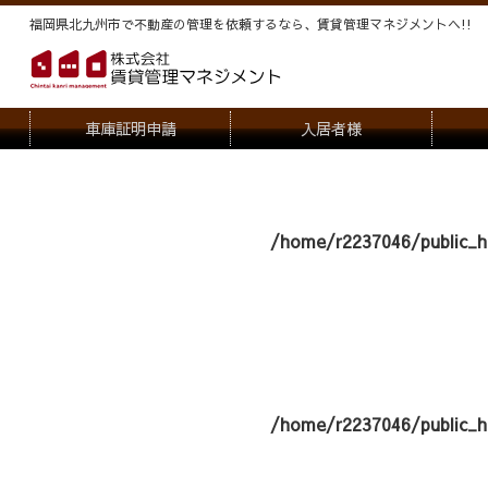
福岡県北九州市で不動産の管理を依頼するなら、賃貸管理マネジメントヘ!!
車庫証明申請
入居者様
退去申請
管
駐車場・駐輪場解約申請
オー
/home/r2237046/public_h
契約内容変更
/home/r2237046/public_h