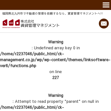
福岡県北九州市で不動産の管理を依頼するなら、賃貸管理マネジメントヘ!!
Warning
: Undefined array key 0 in
/home/r2237046/public_html/ck-
management.co.jp/wp/wp-content/themes/linksoftware-
ver6/functions.php
on line
227
Warning
: Attempt to read property "parent" on null in
/home/r2237046/public_html/ck-