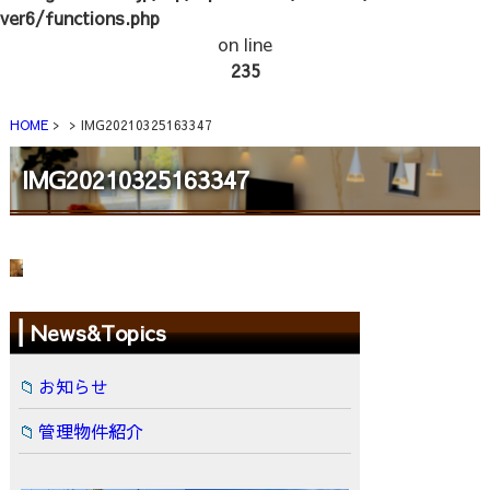
ver6/functions.php
on line
235
HOME
IMG20210325163347
IMG20210325163347
News&Topics
お知らせ
管理物件紹介