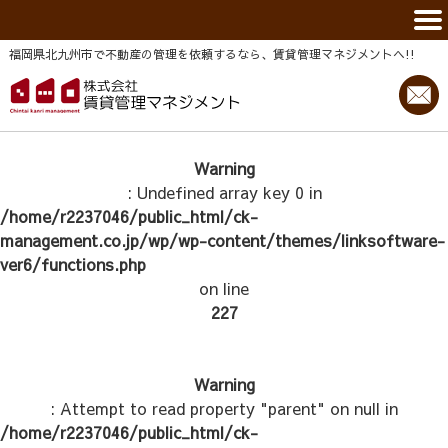
福岡県北九州市で不動産の管理を依頼するなら、賃貸管理マネジメントヘ!!
Warning
: Undefined array key 0 in
/home/r2237046/public_html/ck-
management.co.jp/wp/wp-content/themes/linksoftware-
ver6/functions.php
on line
227
Warning
: Attempt to read property "parent" on null in
/home/r2237046/public_html/ck-