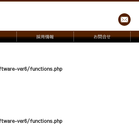
採用情報
お問合せ
tware-ver6/functions.php
tware-ver6/functions.php