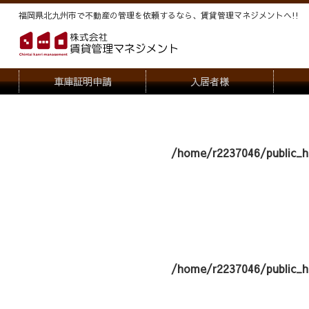
福岡県北九州市で不動産の管理を依頼するなら、賃貸管理マネジメントヘ!!
車庫証明申請
入居者様
退去申請
管
駐車場・駐輪場解約申請
オー
/home/r2237046/public_h
契約内容変更
/home/r2237046/public_h