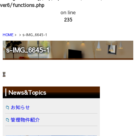
ver6/functions.php
on line
235
HOME
s-IMG_6645-1
s-IMG_6645-1
News&Topics
お知らせ
管理物件紹介