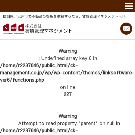
福岡県北九州市で不動産の管理を依頼するなら、賃貸管理マネジメントヘ!!
Warning
: Undefined array key 0 in
/home/r2237046/public_html/ck-
management.co.jp/wp/wp-content/themes/linksoftware-
ver6/functions.php
on line
227
Warning
: Attempt to read property "parent" on null in
/home/r2237046/public_html/ck-