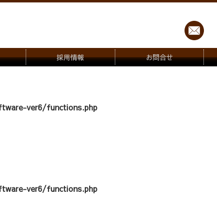
採用情報
お問合せ
tware-ver6/functions.php
tware-ver6/functions.php