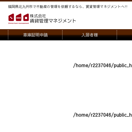
福岡県北九州市で不動産の管理を依頼するなら、賃貸管理マネジメントヘ!!
車庫証明申請
入居者様
退去申請
管
駐車場・駐輪場解約申請
オー
/home/r2237046/public_h
契約内容変更
/home/r2237046/public_h