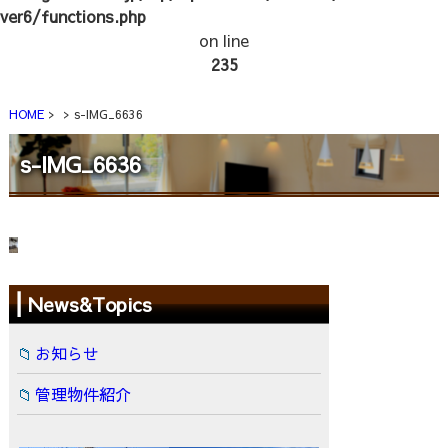
ver6/functions.php
on line
235
HOME
s-IMG_6636
s-IMG_6636
News&Topics
お知らせ
管理物件紹介