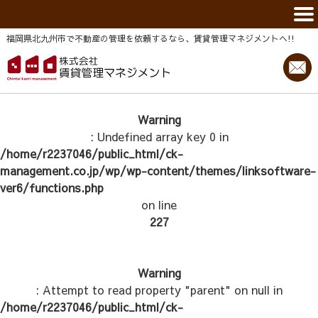
福岡県北九州市で不動産の管理を依頼するなら、賃貸管理マネジメントヘ!!
Warning
: Undefined array key 0 in
/home/r2237046/public_html/ck-
management.co.jp/wp/wp-content/themes/linksoftware-
ver6/functions.php
on line
227
Warning
: Attempt to read property "parent" on null in
/home/r2237046/public_html/ck-