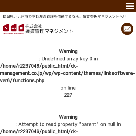
福岡県北九州市で不動産の管理を依頼するなら、賃貸管理マネジメントヘ!!
Warning
: Undefined array key 0 in
/home/r2237046/public_html/ck-
management.co.jp/wp/wp-content/themes/linksoftware-
ver6/functions.php
on line
227
Warning
: Attempt to read property "parent" on null in
/home/r2237046/public_html/ck-