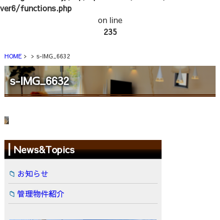
ver6/functions.php
on line
235
HOME
s-IMG_6632
s-IMG_6632
News&Topics
お知らせ
管理物件紹介