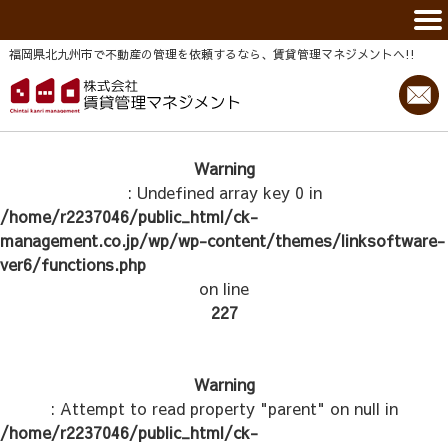
福岡県北九州市で不動産の管理を依頼するなら、賃貸管理マネジメントヘ!!
Warning
: Undefined array key 0 in
/home/r2237046/public_html/ck-
management.co.jp/wp/wp-content/themes/linksoftware-
ver6/functions.php
on line
227
Warning
: Attempt to read property "parent" on null in
/home/r2237046/public_html/ck-