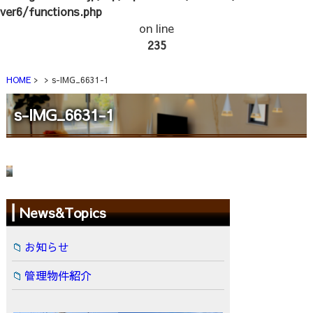
ver6/functions.php
on line
235
HOME
s-IMG_6631-1
s-IMG_6631-1
News&Topics
お知らせ
管理物件紹介