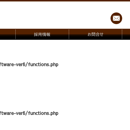
採用情報
お問合せ
tware-ver6/functions.php
tware-ver6/functions.php