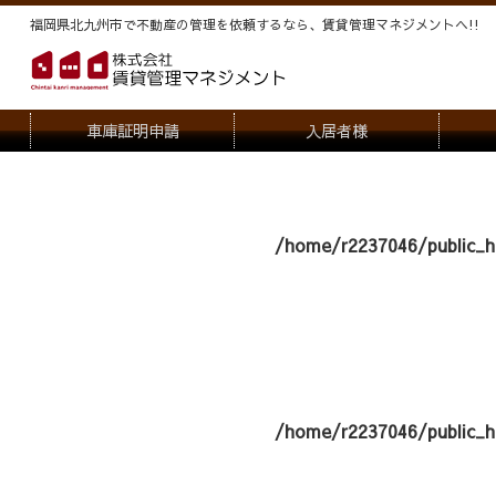
福岡県北九州市で不動産の管理を依頼するなら、賃貸管理マネジメントヘ!!
車庫証明申請
入居者様
退去申請
管
駐車場・駐輪場解約申請
オー
/home/r2237046/public_h
契約内容変更
/home/r2237046/public_h