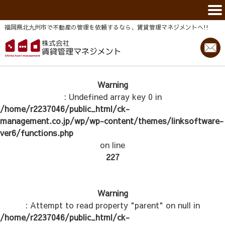
福岡県北九州市で不動産の管理を依頼するなら、賃貸管理マネジメントヘ!!
Warning
: Undefined array key 0 in
/home/r2237046/public_html/ck-
management.co.jp/wp/wp-content/themes/linksoftware-
ver6/functions.php
on line
227
Warning
: Attempt to read property "parent" on null in
/home/r2237046/public_html/ck-