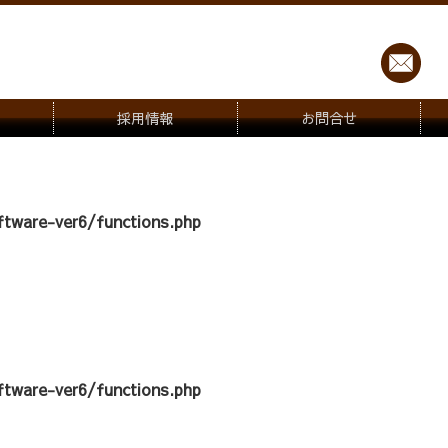
採用情報
お問合せ
tware-ver6/functions.php
tware-ver6/functions.php