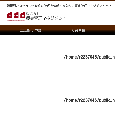
福岡県北九州市で不動産の管理を依頼するなら、賃貸管理マネジメントヘ!!
車庫証明申請
入居者様
退去申請
管
駐車場・駐輪場解約申請
オー
/home/r2237046/public_h
契約内容変更
/home/r2237046/public_h