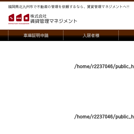
福岡県北九州市で不動産の管理を依頼するなら、賃貸管理マネジメントヘ!!
車庫証明申請
入居者様
退去申請
管
駐車場・駐輪場解約申請
オー
/home/r2237046/public_h
契約内容変更
/home/r2237046/public_h