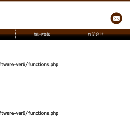
採用情報
お問合せ
tware-ver6/functions.php
tware-ver6/functions.php