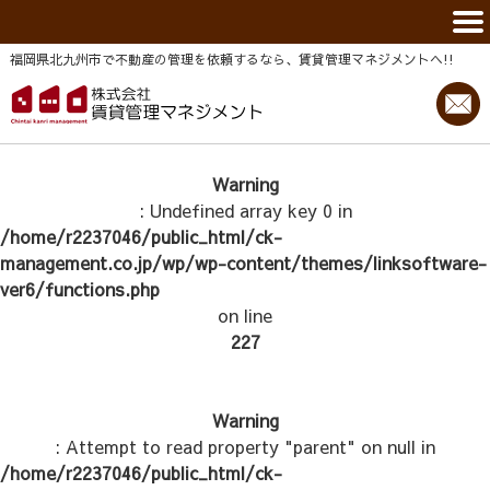
福岡県北九州市で不動産の管理を依頼するなら、賃貸管理マネジメントヘ!!
Warning
: Undefined array key 0 in
/home/r2237046/public_html/ck-
management.co.jp/wp/wp-content/themes/linksoftware-
ver6/functions.php
on line
227
Warning
: Attempt to read property "parent" on null in
/home/r2237046/public_html/ck-