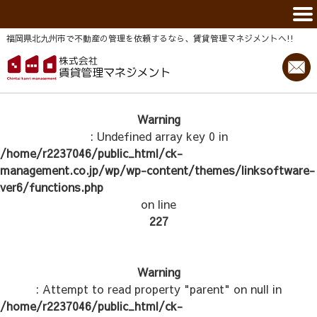
福岡県北九州市で不動産の管理を依頼するなら、賃貸管理マネジメントヘ!!
Warning
: Undefined array key 0 in
/home/r2237046/public_html/ck-
management.co.jp/wp/wp-content/themes/linksoftware-
ver6/functions.php
on line
227
Warning
: Attempt to read property "parent" on null in
/home/r2237046/public_html/ck-