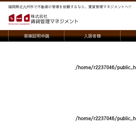
福岡県北九州市で不動産の管理を依頼するなら、賃貸管理マネジメントヘ!!
車庫証明申請
入居者様
退去申請
管
駐車場・駐輪場解約申請
オー
/home/r2237046/public_h
契約内容変更
/home/r2237046/public_h