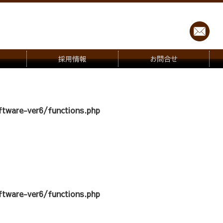
採用情報
お問合せ
tware-ver6/functions.php
tware-ver6/functions.php