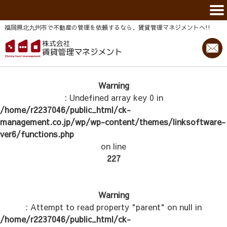
福岡県北九州市で不動産の管理を依頼するなら、賃貸管理マネジメントヘ!!
Warning
: Undefined array key 0 in
/home/r2237046/public_html/ck-
management.co.jp/wp/wp-content/themes/linksoftware-
ver6/functions.php
on line
227
Warning
: Attempt to read property "parent" on null in
/home/r2237046/public_html/ck-