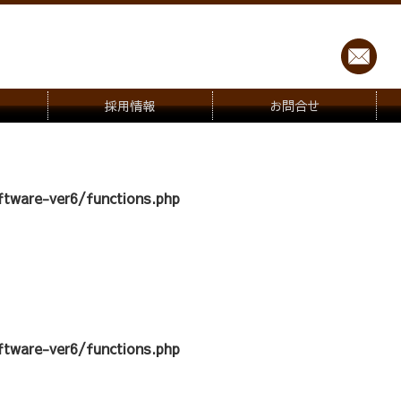
採用情報
お問合せ
tware-ver6/functions.php
tware-ver6/functions.php