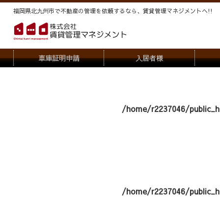
福岡県北九州市で不動産の管理を依頼するなら、賃貸管理マネジメントヘ!!
車庫証明申請
入居者様
退去申請
管
駐車場・駐輪場解約申請
オー
/home/r2237046/public_h
契約内容変更
/home/r2237046/public_h