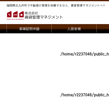
福岡県北九州市で不動産の管理を依頼するなら、賃貸管理マネジメントヘ!!
車庫証明申請
入居者様
退去申請
管
駐車場・駐輪場解約申請
オー
/home/r2237046/public_h
契約内容変更
/home/r2237046/public_h