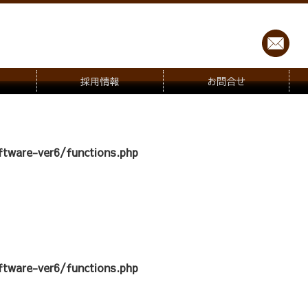
採用情報
お問合せ
tware-ver6/functions.php
tware-ver6/functions.php