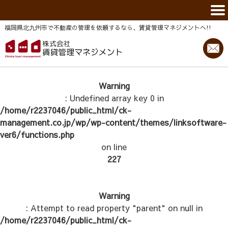
福岡県北九州市で不動産の管理を依頼するなら、賃貸管理マネジメントヘ!!
Warning
: Undefined array key 0 in
/home/r2237046/public_html/ck-
management.co.jp/wp/wp-content/themes/linksoftware-
ver6/functions.php
on line
227
Warning
: Attempt to read property "parent" on null in
/home/r2237046/public_html/ck-