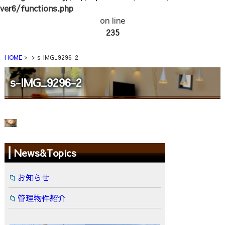
ver6/functions.php
on line
235
HOME
s-IMG_9296-2
s-IMG_9296-2
News&Topics
お知らせ
管理物件紹介