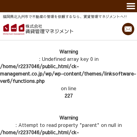
福岡県北九州市で不動産の管理を依頼するなら、賃貸管理マネジメントヘ!!
Warning
: Undefined array key 0 in
/home/r2237046/public_html/ck-
management.co.jp/wp/wp-content/themes/linksoftware-
ver6/functions.php
on line
227
Warning
: Attempt to read property "parent" on null in
/home/r2237046/public_html/ck-