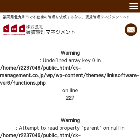
福岡県北九州市で不動産の管理を依頼するなら、賃貸管理マネジメントヘ!!
Warning
: Undefined array key 0 in
/home/r2237046/public_html/ck-
management.co.jp/wp/wp-content/themes/linksoftware-
ver6/functions.php
on line
227
Warning
: Attempt to read property "parent" on null in
/home/r2237046/public_html/ck-