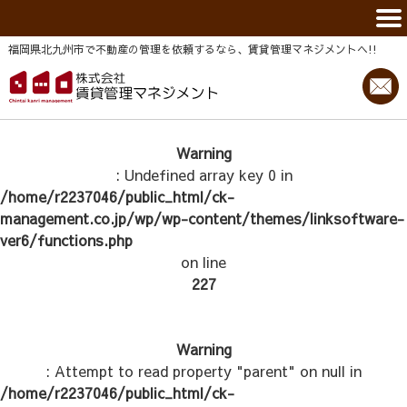
福岡県北九州市で不動産の管理を依頼するなら、賃貸管理マネジメントヘ!!
Warning
: Undefined array key 0 in
/home/r2237046/public_html/ck-
management.co.jp/wp/wp-content/themes/linksoftware-
ver6/functions.php
on line
227
Warning
: Attempt to read property "parent" on null in
/home/r2237046/public_html/ck-