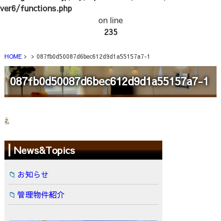
ver6/functions.php
on line
235
HOME
087fb0d50087d6bec612d9d1a55157a7-1
087fb0d50087d6bec612d9d1a55157a7-1
News&Topics
お知らせ
管理物件紹介