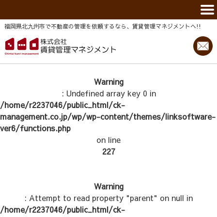
福岡県北九州市で不動産の管理を依頼するなら、賃貸管理マネジメントヘ!!
Warning
: Undefined array key 0 in
/home/r2237046/public_html/ck-
management.co.jp/wp/wp-content/themes/linksoftware-
ver6/functions.php
on line
227
Warning
: Attempt to read property "parent" on null in
/home/r2237046/public_html/ck-