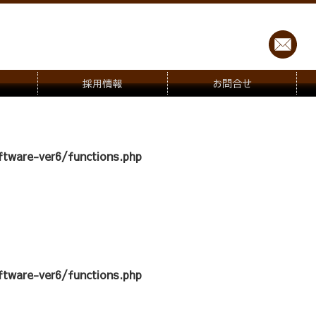
採用情報
お問合せ
tware-ver6/functions.php
tware-ver6/functions.php