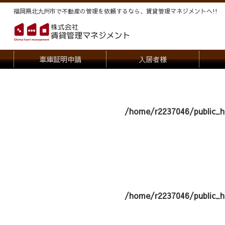
福岡県北九州市で不動産の管理を依頼するなら、賃貸管理マネジメントヘ!!
車庫証明申請
入居者様
退去申請
管
駐車場・駐輪場解約申請
オー
/home/r2237046/public_h
契約内容変更
/home/r2237046/public_h