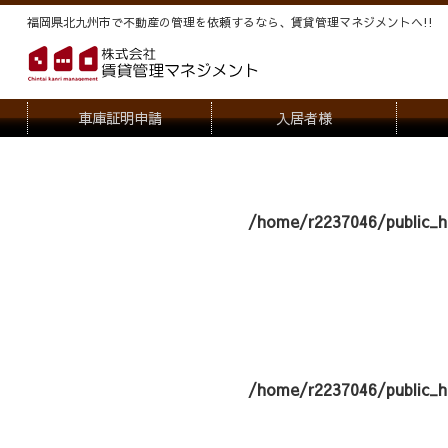
福岡県北九州市で不動産の管理を依頼するなら、賃貸管理マネジメントヘ!!
車庫証明申請
入居者様
退去申請
管
駐車場・駐輪場解約申請
オー
/home/r2237046/public_h
契約内容変更
/home/r2237046/public_h