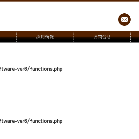
採用情報
お問合せ
tware-ver6/functions.php
tware-ver6/functions.php