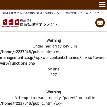
福岡県北九州市で不動産の管理を依頼するなら、賃貸管理マネジメントヘ!!
Warning
: Undefined array key 0 in
/home/r2237046/public_html/ck-
management.co.jp/wp/wp-content/themes/linksoftware-
ver6/functions.php
on line
227
Warning
: Attempt to read property "parent" on null in
/home/r2237046/public_html/ck-