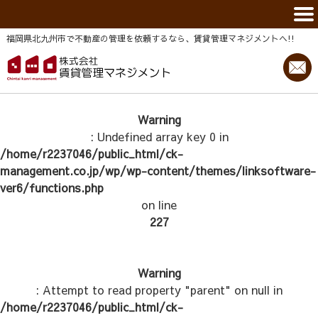
福岡県北九州市で不動産の管理を依頼するなら、賃貸管理マネジメントヘ!!
Warning
: Undefined array key 0 in
/home/r2237046/public_html/ck-
management.co.jp/wp/wp-content/themes/linksoftware-
ver6/functions.php
on line
227
Warning
: Attempt to read property "parent" on null in
/home/r2237046/public_html/ck-