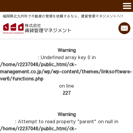
福岡県北九州市で不動産の管理を依頼するなら、賃貸管理マネジメントヘ!!
Warning
: Undefined array key 0 in
/home/r2237046/public_html/ck-
management.co.jp/wp/wp-content/themes/linksoftware-
ver6/functions.php
on line
227
Warning
: Attempt to read property "parent" on null in
/home/r2237046/public_html/ck-