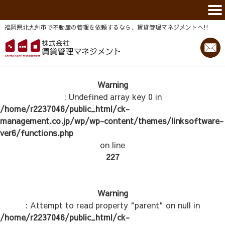
福岡県北九州市で不動産の管理を依頼するなら、賃貸管理マネジメントヘ!!
Warning
: Undefined array key 0 in
/home/r2237046/public_html/ck-
management.co.jp/wp/wp-content/themes/linksoftware-
ver6/functions.php
on line
227
Warning
: Attempt to read property "parent" on null in
/home/r2237046/public_html/ck-